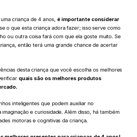
uma criança de 4 anos,
é importante considerar
e o que esta criança adora fazer; isso serve como
inho ou outra coisa fará com que ela goste muito. Se
criança, então terá uma grande chance de acertar
rências desta criança que você escolha os melhores
erificar
quais são os melhores produtos
ercado
.
nhos inteligentes que podem auxiliar no
a imaginação e curiosidade. Além disso, há também
ades motoras e cognitivas da criança.
os melhores presentes para crianças de 4 anos!