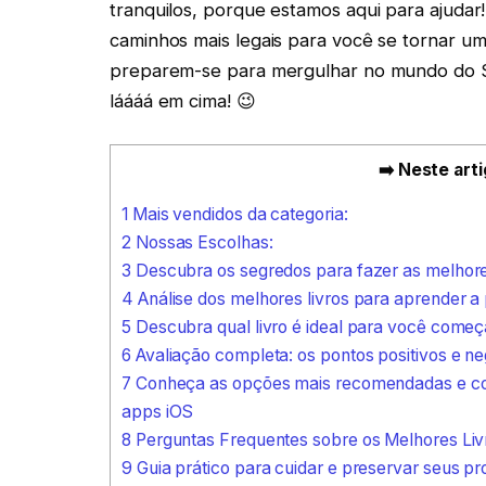
tranquilos, porque estamos aqui para ajudar
caminhos mais legais para você se tornar u
preparem-se para mergulhar no mundo do Swi
láááá em cima! 😉
➡️ Neste arti
1
Mais vendidos da categoria:
2
Nossas Escolhas:
3
Descubra os segredos para fazer as melhor
4
Análise dos melhores livros para aprender a
5
Descubra qual livro é ideal para você começ
6
Avaliação completa: os pontos positivos e ne
7
Conheça as opções mais recomendadas e conf
apps iOS
8
Perguntas Frequentes sobre os Melhores Liv
9
Guia prático para cuidar e preservar seus pr