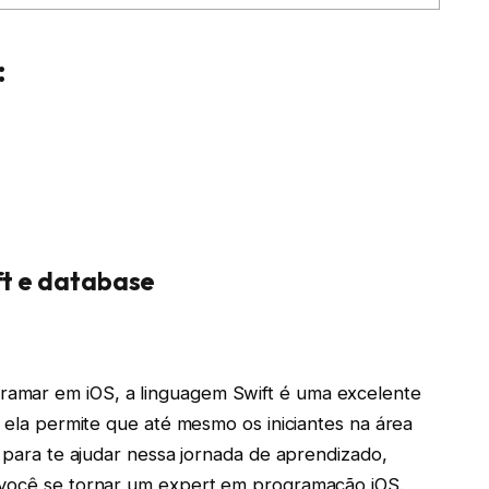
:
ft e database
amar em iOS, a linguagem Swift é uma excelente
, ela permite que até mesmo os iniciantes na área
E para te ajudar nessa jornada de aprendizado,
 você se tornar um expert em programação iOS.