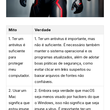
Mito
Verdade
1. Ter um
1. Ter um antivírus é importante, mas
antivírus é
não é suficiente. É necessário também
suficiente
manter o sistema operacional e os
para
programas atualizados, além de adotar
proteger
boas práticas de segurança, como
meu
evitar clicar em links suspeitos ou
computador.
baixar arquivos de fontes não
confiáveis.
2. Usar um
2. Embora seja verdade que macOS
Mac
seja menos visado por hackers do que
significa que
o Windows, isso não significa que seja
estou imune
imune a vírus. É importante ter um