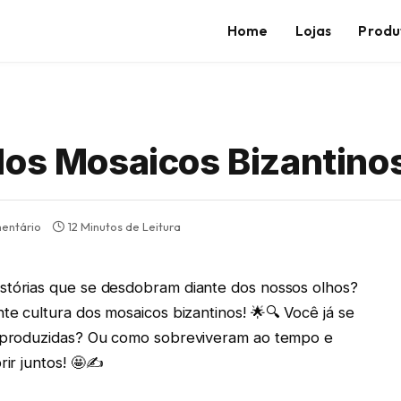
Home
Lojas
Produ
dos Mosaicos Bizantino
entário
12 Minutos de Leitura
tórias que se desdobram diante dos nossos olhos?
te cultura dos mosaicos bizantinos! 🌟🔍 Você já se
 produzidas? Ou como sobreviveram ao tempo e
ir juntos! 🤩✍️