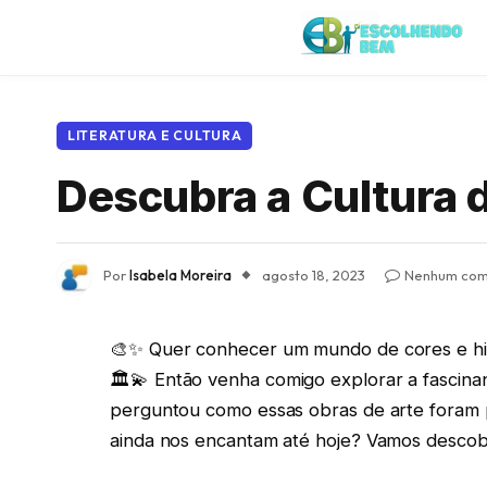
LITERATURA E CULTURA
Descubra a Cultura 
Por
Isabela Moreira
agosto 18, 2023
Nenhum com
🎨✨ Quer conhecer um mundo de cores e his
🏛️💫 Então venha comigo explorar a fascinan
perguntou como essas obras de arte foram
ainda nos encantam até hoje? Vamos descobr