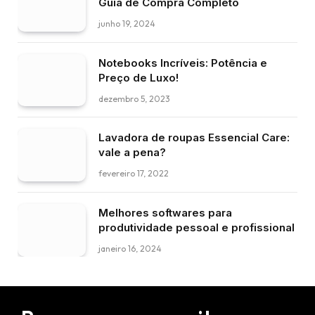
Guia de Compra Completo
junho 19, 2024
Notebooks Incríveis: Potência e
Preço de Luxo!
dezembro 5, 2023
Lavadora de roupas Essencial Care:
vale a pena?
fevereiro 17, 2022
Melhores softwares para
produtividade pessoal e profissional
janeiro 16, 2024