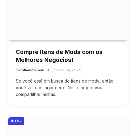
Compre Itens de Moda com os
Melhores Negócios!
Escolhendo Bem
janeiro 24, 2023
Se você está em busca de itens de moda, então
você veio ao lugar certo! Neste artigo, vou
compartilhar minhas…
BLOG