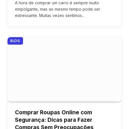
A hora de comprar um carro é sempre muito
empolgante, mas ao mesmo tempo pode ser
estressante. Muitas vezes sentimos…
BLOG
Comprar Roupas Online com
Segurança: Dicas para Fazer
Compras Sem Preocupações