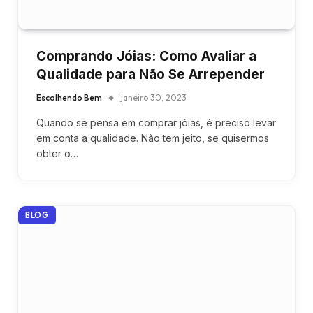
Comprando Jóias: Como Avaliar a
Qualidade para Não Se Arrepender
Escolhendo Bem
janeiro 30, 2023
Quando se pensa em comprar jóias, é preciso levar
em conta a qualidade. Não tem jeito, se quisermos
obter o…
BLOG