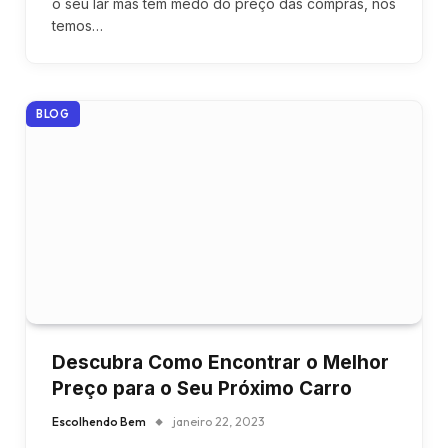
o seu lar mas tem medo do preço das compras, nós
temos…
BLOG
Descubra Como Encontrar o Melhor
Preço para o Seu Próximo Carro
Escolhendo Bem
janeiro 22, 2023