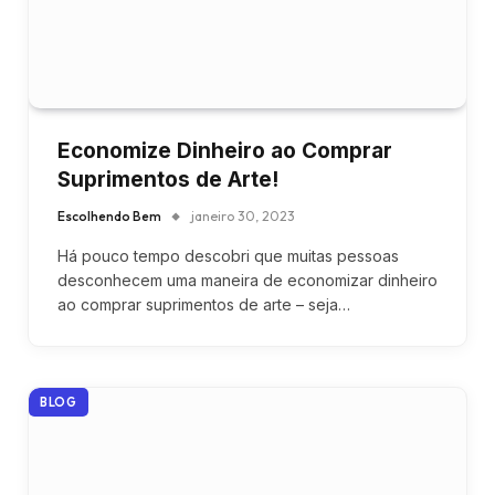
Economize Dinheiro ao Comprar
Suprimentos de Arte!
Escolhendo Bem
janeiro 30, 2023
Há pouco tempo descobri que muitas pessoas
desconhecem uma maneira de economizar dinheiro
ao comprar suprimentos de arte – seja…
BLOG