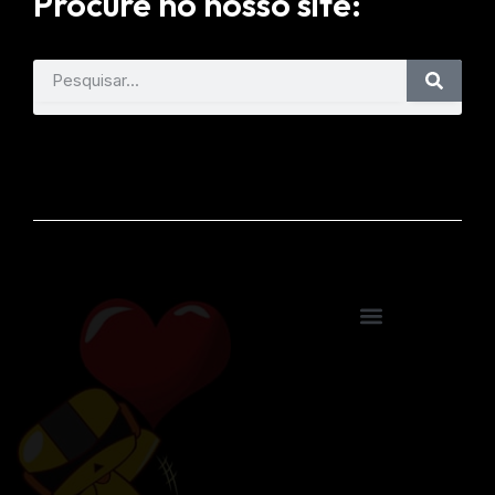
Procure no nosso site: