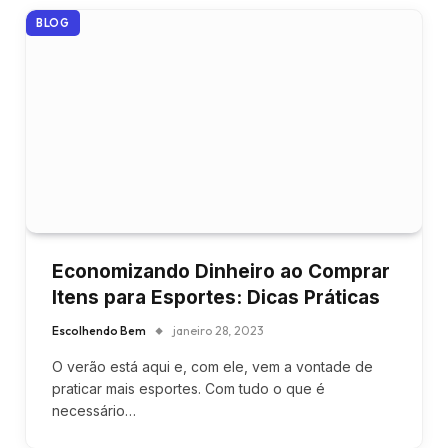
BLOG
Economizando Dinheiro ao Comprar
Itens para Esportes: Dicas Práticas
Escolhendo Bem
janeiro 28, 2023
O verão está aqui e, com ele, vem a vontade de
praticar mais esportes. Com tudo o que é
necessário…