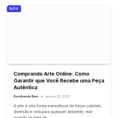
BLOG
Comprando Arte Online: Como
Garantir que Você Recebe uma Peça
Autêntica
Escolhendo Bem
janeiro 22, 2023
A arte é uma forma maravilhosa de trazer colorido,
diversão e vida para qualquer ambiente, mas
quando se trata de…