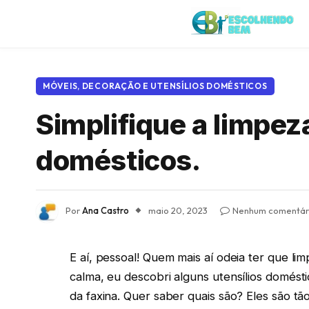
MÓVEIS, DECORAÇÃO E UTENSÍLIOS DOMÉSTICOS
Simplifique a limpez
domésticos.
Por
Ana Castro
maio 20, 2023
Nenhum comentár
E aí, pessoal! Quem mais aí odeia ter que li
calma, eu descobri alguns utensílios doméstic
da faxina. Quer saber quais são? Eles são tã