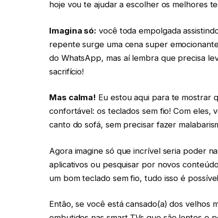
hoje vou te ajudar a escolher os melhores te
Imagina só:
você toda empolgada assistindo 
repente surge uma cena super emocionante
do WhatsApp, mas aí lembra que precisa levan
sacrifício!
Mas calma!
Eu estou aqui para te mostrar q
confortável: os teclados sem fio! Com eles,
canto do sofá, sem precisar fazer malabaris
Agora imagine só que incrível seria poder n
aplicativos ou pesquisar por novos conteúdo
um bom teclado sem fio, tudo isso é possível
Então, se você está cansado(a) dos velhos 
embutidos nas smart TVs que são lentos e p