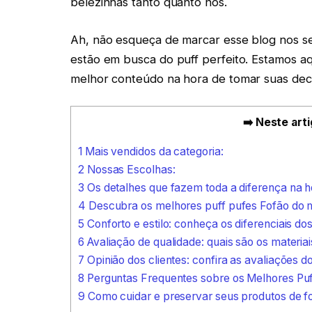
belezinhas tanto quanto nós.
Ah, não esqueça de marcar esse blog nos se
estão em busca do puff perfeito. Estamos aq
melhor conteúdo na hora de tomar suas deci
➡️ Neste arti
1
Mais vendidos da categoria:
2
Nossas Escolhas:
3
Os detalhes que fazem toda a diferença na 
4
Descubra os melhores puff pufes Fofão do
5
Conforto e estilo: conheça os diferenciais do
6
Avaliação de qualidade: quais são os materiai
7
Opinião dos clientes: confira as avaliações d
8
Perguntas Frequentes sobre os Melhores Puf
9
Como cuidar e preservar seus produtos de f