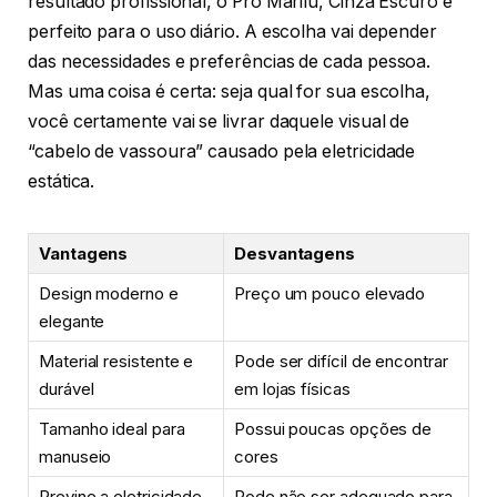
resultado profissional, o Pro Marilu, Cinza Escuro é
perfeito para o uso diário. A escolha vai depender
das necessidades e preferências de cada pessoa.
Mas uma coisa é certa: seja qual for sua escolha,
você certamente vai se livrar daquele visual de
“cabelo de vassoura” causado pela eletricidade
estática.
Vantagens
Desvantagens
Design moderno e
Preço um pouco elevado
elegante
Material resistente e
Pode ser difícil de encontrar
durável
em lojas físicas
Tamanho ideal para
Possui poucas opções de
manuseio
cores
Previne a eletricidade
Pode não ser adequado para