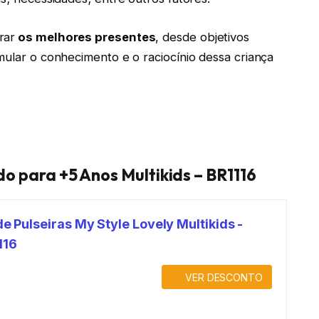
rar
os melhores presentes
, desde objetivos
mular o conhecimento e o raciocínio dessa criança
do para +5 Anos Multikids – BR1116
de Pulseiras My Style Lovely Multikids -
116
VER DESCONTO