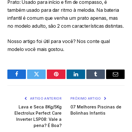
Prato: Usado para início e fim de compasso, é
também usado para dar ritmo à melodia. Na bateria
infantil é comum que venha um prato apenas, mas
no modelo adulto, são 2 com características distintas.
Nosso artigo foi útil para você? Nos conte qual
modelo você mais gostou.
Facebook
Twitter
Pinterest
O
Tumblr
E-
LinkedIn
mail
ARTIGO ANTERIOR
PRÓXIMO ARTIGO
Lava e Seca 8Kg/5Kg
07 Melhores Piscinas de
Electrolux Perfect Care
Bolinhas Infantis
Inverter LSP08: Vale a
pena? É Boa?