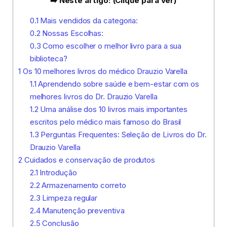
➡️ Neste artigo: (Clique para ver)
0.1
Mais vendidos da categoria:
0.2
Nossas Escolhas:
0.3
Como escolher o melhor livro para a sua
biblioteca?
1
Os 10 melhores livros do médico Drauzio Varella
1.1
Aprendendo sobre saúde e bem-estar com os
melhores livros do Dr. Drauzio Varella
1.2
Uma análise dos 10 livros mais importantes
escritos pelo médico mais famoso do Brasil
1.3
Perguntas Frequentes: Seleção de Livros do Dr.
Drauzio Varella
2
Cuidados e conservação de produtos
2.1
Introdução
2.2
Armazenamento correto
2.3
Limpeza regular
2.4
Manutenção preventiva
2.5
Conclusão