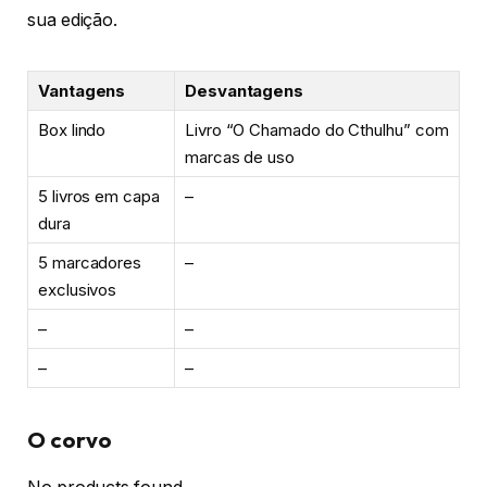
sua edição.
Vantagens
Desvantagens
Box lindo
Livro “O Chamado do Cthulhu” com
marcas de uso
5 livros em capa
–
dura
5 marcadores
–
exclusivos
–
–
–
–
O corvo