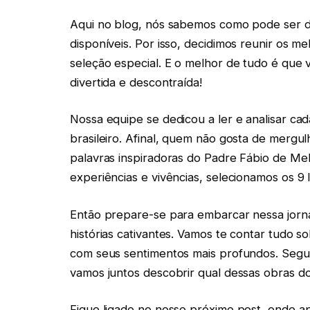
Aqui no blog, nós sabemos como pode ser difí
disponíveis. Por isso, decidimos reunir os 
seleção especial. E o melhor de tudo é que 
divertida e descontraída!
Nossa equipe se dedicou a ler e analisar ca
brasileiro. Afinal, quem não gosta de merg
palavras inspiradoras do Padre Fábio de M
experiências e vivências, selecionamos os 9 
Então prepare-se para embarcar nessa jornad
histórias cativantes. Vamos te contar tudo s
com seus sentimentos mais profundos. Segur
vamos juntos descobrir qual dessas obras do
Fique ligado no nosso próximo post, onde a