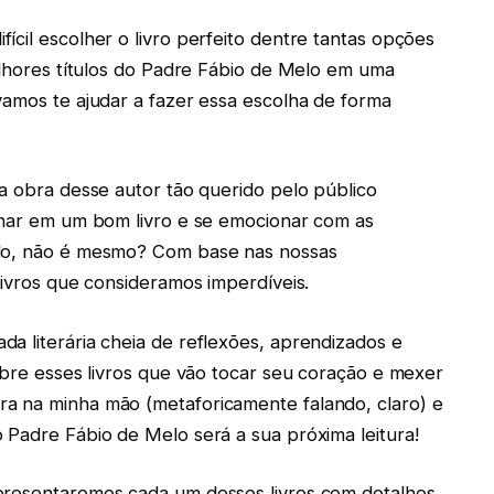
cil escolher o livro perfeito dentre tantas opções
melhores títulos do Padre Fábio de Melo em uma
vamos te ajudar a fazer essa escolha de forma
da obra desse autor tão querido pelo público
ulhar em um bom livro e se emocionar com as
elo, não é mesmo? Com base nas nossas
livros que consideramos imperdíveis.
a literária cheia de reflexões, aprendizados e
obre esses livros que vão tocar seu coração e mexer
a na minha mão (metaforicamente falando, claro) e
 Padre Fábio de Melo será a sua próxima leitura!
presentaremos cada um desses livros com detalhes