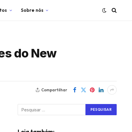
tos
Sobre nós
es do New
Compartilhar
Leia também: