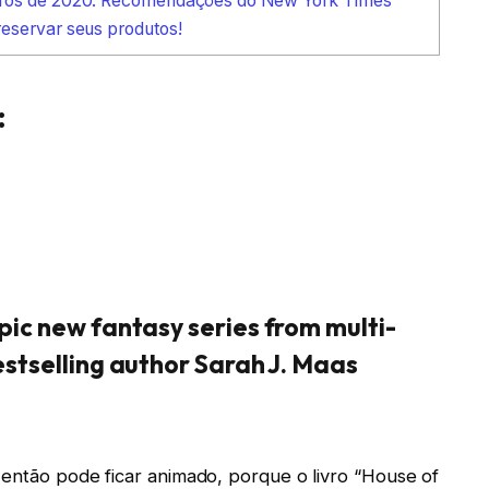
vros de 2020: Recomendações do New York Times
eservar seus produtos!
:
pic new fantasy series from multi-
estselling author Sarah J. Maas
 então pode ficar animado, porque o livro “House of