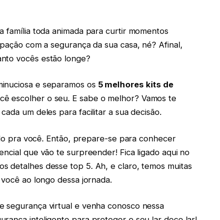
a família toda animada para curtir momentos
cupação com a segurança da sua casa, né? Afinal,
anto vocês estão longe?
minuciosa e separamos os
5 melhores kits de
ê escolher o seu. E sabe o melhor? Vamos te
cada um deles para facilitar a sua decisão.
tido pra você. Então, prepare-se para conhecer
ncial que vão te surpreender! Fica ligado aqui no
s detalhes desse top 5. Ah, e claro, temos muitas
 você ao longo dessa jornada.
e segurança virtual e venha conosco nessa
rança inteligente para proteger o seu lar doce lar!