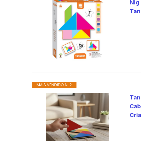
Nig
Tan
MAIS VENDIDO N. 2
Tan
Cab
Cria