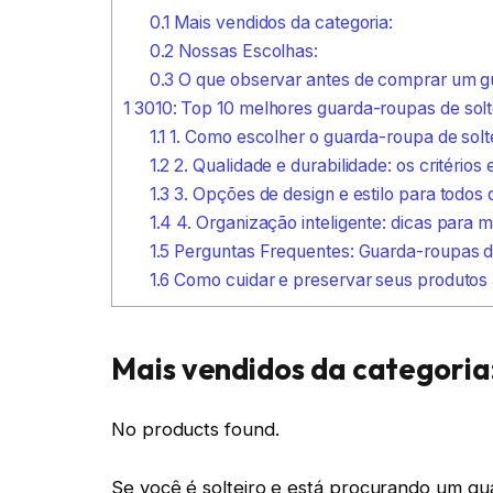
0.1
Mais vendidos da categoria:
0.2
Nossas Escolhas:
0.3
O que observar antes de comprar um gu
1
3010: Top 10 melhores guarda-roupas de solt
1.1
1. Como escolher o guarda-roupa de solte
1.2
2. Qualidade e durabilidade: os critério
1.3
3. Opções de design e estilo para todos
1.4
4. Organização inteligente: dicas para 
1.5
Perguntas Frequentes: Guarda-roupas de
1.6
Como cuidar e preservar seus produtos
Mais vendidos da categoria
No products found.
Se você é solteiro e está procurando um gu