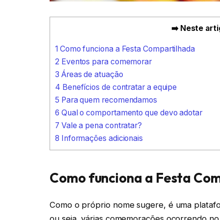
➡️ Neste arti
1
Como funciona a Festa Compartilhada
2
Eventos para comemorar
3
Áreas de atuação
4
Benefícios de contratar a equipe
5
Para quem recomendamos
6
Qual o comportamento que devo adotar
7
Vale a pena contratar?
8
Informações adicionais
Como funciona a Festa Co
Como o próprio nome sugere, é uma platafo
ou seja, várias comemorações ocorrendo no