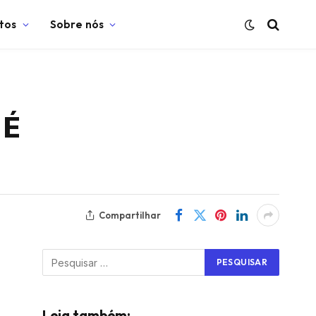
tos
Sobre nós
 É
Compartilhar
Leia também: