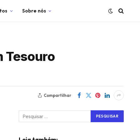
tos
Sobre nós
m Tesouro
Compartilhar
Leia também: