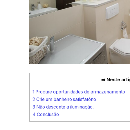
➡️ Neste arti
1
Procure oportunidades de armazenamento
2
Crie um banheiro satisfatório
3
Não desconte a iluminação.
4
Conclusão