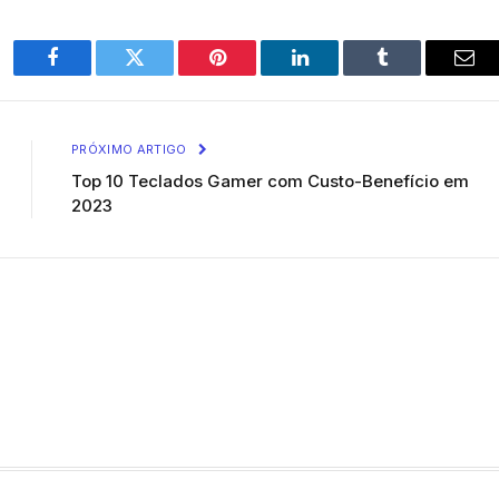
Facebook
Twitter
Pinterest
O
Tumblr
E-
LinkedIn
mail
PRÓXIMO ARTIGO
Top 10 Teclados Gamer com Custo-Benefício em
2023