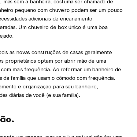
 mas sem a banheira, costuma ser chamado de
banheiro pequeno com chuveiro podem ser um pouco
necessidades adicionais de encanamento,
eradas. Um chuveiro de box único é uma boa
ejado.
 pois as novas construções de casas geralmente
os proprietários optam por abrir mão de uma
o com mais frequência. Ao reformar um banheiro de
s da família que usam o cômodo com frequência.
mento e organização para seu banheiro,
s diárias de você (e sua família).
ção.
almente um espaço, mas se a luz natural não for uma