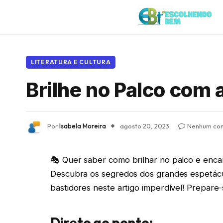
LITERATURA E CULTURA
Brilhe no Palco com 
Por
Isabela Moreira
agosto 20, 2023
Nenhum com
🎭 Quer saber como brilhar no palco e encan
Descubra os segredos dos grandes espetáculo
bastidores neste artigo imperdível! Prepare-
Direto ao ponto: