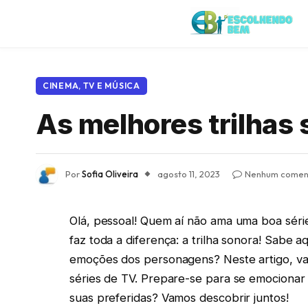
CINEMA, TV E MÚSICA
As melhores trilhas 
Por
Sofia Oliveira
agosto 11, 2023
Nenhum comen
Olá, pessoal! Quem aí não ama uma boa série 
faz toda a diferença: a trilha sonora! Sabe 
emoções dos personagens? Neste artigo, vam
séries de TV. Prepare-se para se emocionar
suas preferidas? Vamos descobrir juntos!