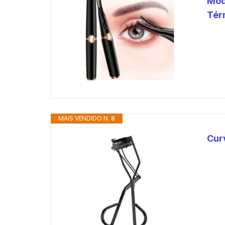
Mode
Tér
MAIS VENDIDO N. 8
Curv