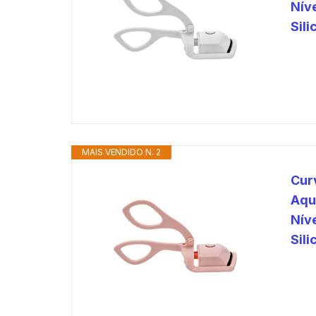
Nív
Sil
MAIS VENDIDO N. 2
Cur
Aqu
Nív
Sil