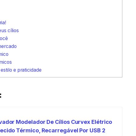
ia!
us cílios
você
 mercado
mico
micos
stilo e praticidade
:
vador Modelador De Cílios Curvex Elétrico
ecido Térmico, Recarregável Por USB 2