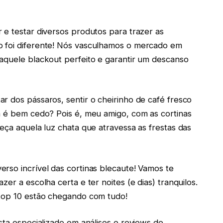
 e testar diversos produtos para trazer as
o foi diferente! Nós vasculhamos o mercado em
aquele blackout perfeito e garantir um descanso
r dos pássaros, sentir o cheirinho de café fresco
a é bem cedo? Pois é, meu amigo, com as cortinas
eça aquela luz chata que atravessa as frestas das
rso incrível das cortinas blecaute! Vamos te
er a escolha certa e ter noites (e dias) tranquilos.
 top 10 estão chegando com tudo!
sta especializado em análises e reviews de