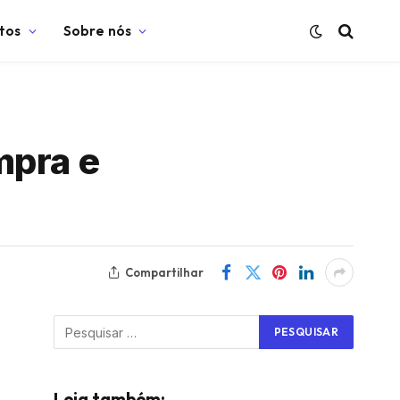
tos
Sobre nós
mpra e
Compartilhar
Leia também: