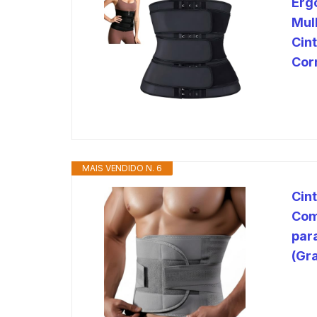
Erg
Mul
Cint
Cor
MAIS VENDIDO N. 6
Cin
Com
par
(Gr