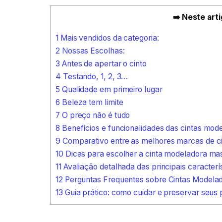
➡️ Neste arti
1
Mais vendidos da categoria:
2
Nossas Escolhas:
3
Antes de apertar o cinto
4
Testando, 1, 2, 3…
5
Qualidade em primeiro lugar
6
Beleza tem limite
7
O preço não é tudo
8
Benefícios e funcionalidades das cintas mod
9
Comparativo entre as melhores marcas de c
10
Dicas para escolher a cinta modeladora mas
11
Avaliação detalhada das principais caracterí
12
Perguntas Frequentes sobre Cintas Modela
13
Guia prático: como cuidar e preservar seus