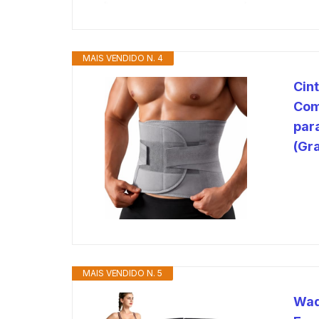
MAIS VENDIDO N. 4
Cin
Com
par
(Gr
MAIS VENDIDO N. 5
Wad