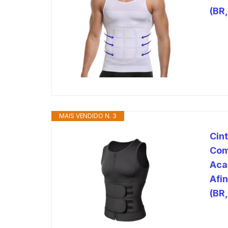
(BR,
MAIS VENDIDO N. 3
Cin
Com
Aca
Afi
(BR,