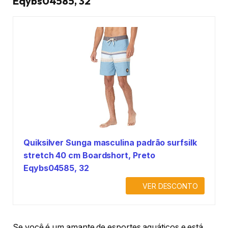
Eqybs04585, 32
Quiksilver Sunga masculina padrão surfsilk
stretch 40 cm Boardshort, Preto
Eqybs04585, 32
VER DESCONTO
Se você é um amante de esportes aquáticos e está