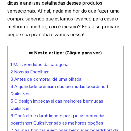
dicas e análises detalhadas desses produtos
sensacionais. Afinal, nada melhor do que fazer uma
compra sabendo que estamos levando para casa o
melhor do melhor, não é mesmo? Então se prepare,
pegue sua prancha e vamos nessa!
➡️ Neste artigo: (Clique para ver)
1
Mais vendidos da categoria:
2
Nossas Escolhas:
3
Antes de comprar: dê uma olhada!
4
A qualidade premium das bermudas boardshort
Quiksilver
5
O design impecável das melhores bermudas
Quiksilver
6
Conforto e durabilidade: por que as bermudas
boardshort Quiksilver são as melhores opções
7
As mais bonitas e estilosas bermudas boardshort da