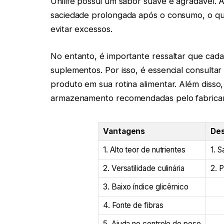
Unilife possui um sabor suave e agradável. 
saciedade prolongada após o consumo, o qu
evitar excessos.
No entanto, é importante ressaltar que cad
suplementos. Por isso, é essencial consultar
produto em sua rotina alimentar. Além disso,
armazenamento recomendadas pelo fabrica
Vantagens
De
1. Alto teor de nutrientes
1. S
2. Versatilidade culinária
2. 
3. Baixo índice glicêmico
4. Fonte de fibras
5. Ajuda no controle do peso