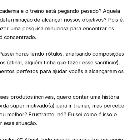
cademia e o treino está pegando pesado? Aquela
determinação de alcançar nossos objetivos? Pois é,
azer uma pesquisa minuciosa para encontrar os
ó concentrado.
 Passei horas lendo rótulos, analisando composições
afinal, alguém tinha que fazer esse sacrifício!).
mentos perfeitos para ajudar vocês a alcançarem os
ses produtos incríveis, quero contar uma história
rda super motivado(a) para ir treinar, mas percebe
seu melhor? Frustrante, né? Eu sei como é isso e
 essa situação.
 da galera?” Afinal, todo mundo merece ter um apoio