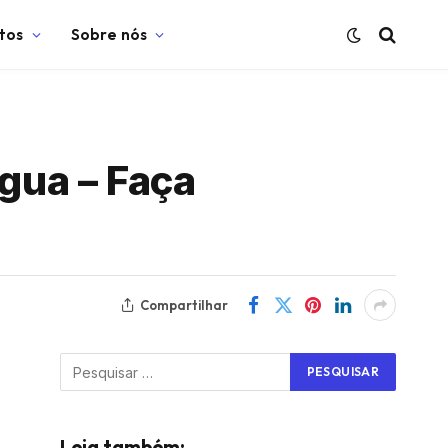
tos
Sobre nós
gua – Faça
Compartilhar
Leia também: